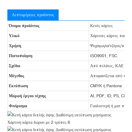
Λεπτομέρειες προϊόντος
Όνομα προϊόντος
Κενές κάρτες
Υλικό
Χάρτινες κάρτες παιχνιδ
Χρήση
Ψυχαγωγία/τζόγος/προω
Πιστοποίηση
ISO9001, FSC
Σχέδιο
Από πελάτες, ΚΑΕ
Μέγεθος
Αποφασίζεται από τον 
Εκτύπωση
CMYK ή Pantone
Μορφή έργου τέχνης
AI, PDF, ID, PS, CDR
Φινίρισμα
Γυαλιστερή ή ματ πλασ