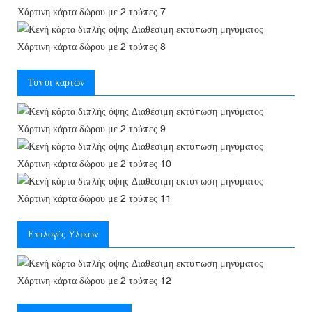
Τύποι καρτών
Επιλογές Υλικών