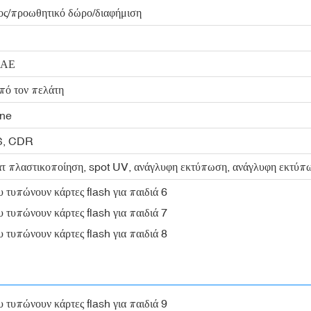
ος/προωθητικό δώρο/διαφήμιση
ΚΑΕ
πό τον πελάτη
ne
PS, CDR
ατ πλαστικοποίηση, spot UV, ανάγλυφη εκτύπωση, ανάγλυφη εκτύπ