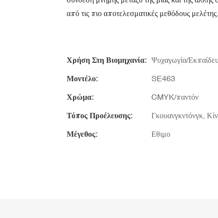
από τις πιο αποτελεσματικές μεθόδους μελέτης
Χρήση Στη Βιομηχανία:
Ψυχαγωγία/Εκπαίδε
Μοντέλο:
SE463
Χρώμα:
CMYK/παντόν
Τόπος Προέλευσης:
Γκουανγκντόνγκ, Κί
Μέγεθος:
Εθιμο