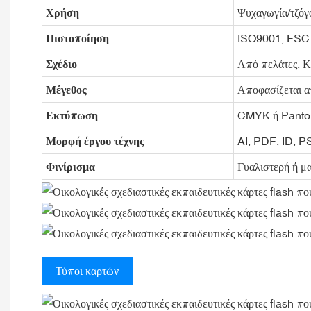
Χρήση
Ψυχαγωγία/τζόγ
Πιστοποίηση
ISO9001, FSC
Σχέδιο
Από πελάτες, 
Μέγεθος
Αποφασίζεται α
Εκτύπωση
CMYK ή Panto
Μορφή έργου τέχνης
AI, PDF, ID, 
Φινίρισμα
Γυαλιστερή ή μ
Τύποι καρτών