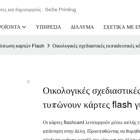
τες και δημιουργούς - SeSe Printing
ΡΟΪΌΝΤΑ
ΥΠΗΡΕΣΊΑ
ΔΙΆΛΥΜΑ
ΣΧΕΤΙΚΆ ΜΕ 
ύπωση καρτών Flash
Οικολογικές σχεδιαστικές εκπαιδευτικές κά
Οικολογικές σχεδιαστικέ
τυπώνουν κάρτες flash γ
Οι κάρτες flashcard λειτουργούν μέσω απλής ε
απάντηση στην άλλη. Προσπαθώντας να θυμηθείτ
σύνδεση μνήμης μεταξύ της μίας και της άλλης 