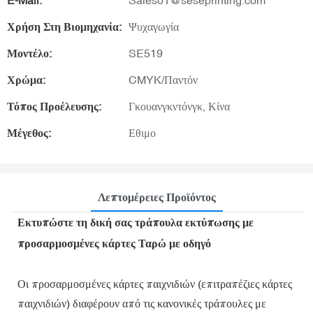
E-Mail:
Sales01@seseprinting.com
Χρήση Στη Βιομηχανία:
Ψυχαγωγία
Μοντέλο:
SE519
Χρώμα:
CMYK/Παντόν
Τόπος Προέλευσης:
Γκουανγκντόνγκ, Κίνα
Μέγεθος:
Εθιμο
Λεπτομέρειες Προϊόντος
Εκτυπώστε τη δική σας τράπουλα εκτύπωσης με
προσαρμοσμένες κάρτες Ταρώ με οδηγό
Οι προσαρμοσμένες κάρτες παιχνιδιών (επιτραπέζιες κάρτες
παιχνιδιών) διαφέρουν από τις κανονικές τράπουλες με