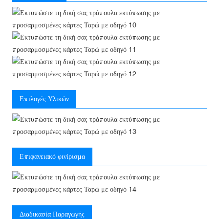
Επιλογές Υλικών
Επιφανειακό φινίρισμα
Διαδικασία Παραγωγής