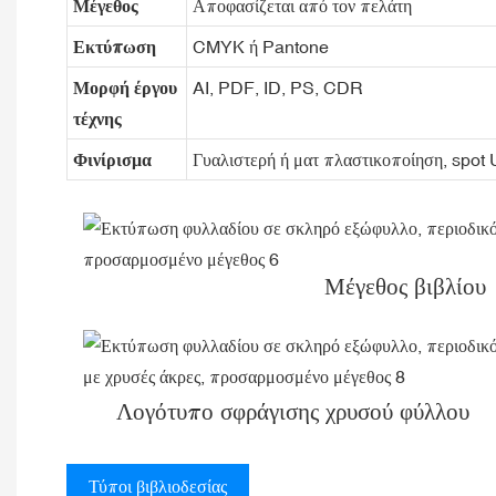
Μέγεθος
Αποφασίζεται από τον πελάτη
Εκτύπωση
CMYK ή Pantone
Μορφή έργου
AI, PDF, ID, PS, CDR
τέχνης
Φινίρισμα
Γυαλιστερή ή ματ πλαστικοποίηση, spot
Μέγεθος βιβλίου
Λογότυπο σφράγισης χρυσού φύλλου
Τύποι βιβλιοδεσίας