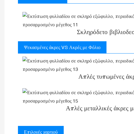
Σκληρόδετο βιβλιοδεσ
Ψεκασμένες άκρες VS Ακρές με Φόλιο
Απλές τυπωμένες άκ
Απλές μεταλλικές άκρες μ
Επιλογές χαρτιού