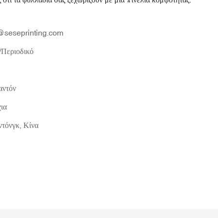
seseprinting.com
/Περιοδικό
ντόν
ια
τόνγκ, Κίνα