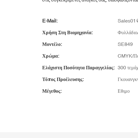
E-Mail:
Sales01@
Χρήση Στη Βιομηχανία:
Φυλλάδιο
Μοντέλο:
SE849
Χρώμα:
CMYK/Πα
Ελάχιστη Ποσότητα Παραγγελίας:
300 τεμάχ
Τόπος Προέλευσης:
Γκουανγκν
Μέγεθος:
Εθιμο