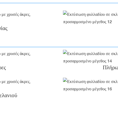
ίας
ρες
Πλήρως
ελανιού