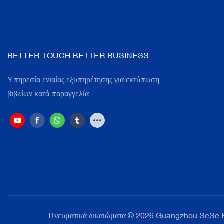
BETTER TOUCH BETTER BUSINESS
Υπηρεσία ενιαίας εξυπηρέτησης για εκτύπωση
βιβλίων κατά παραγγελία
Πνευματικά δικαιώματα © 2026 Guangzhou SeSe Pri