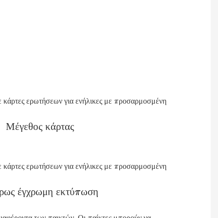
Μέγεθος κάρτας
ρως έγχρωμη εκτύπωση
διαφέροντα των παικτών. Οι παίκτες μπορούν να