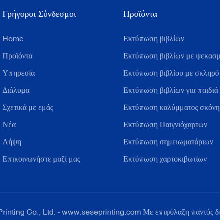
Γρήγοροι Σύνδεσμοι
Προϊόντα
Home
Εκτύπωση βιβλίων
Προϊόντα
Εκτύπωση βιβλίων με ψεκασμ
Υπηρεσία
Εκτύπωση βιβλίου με σκληρό
Διάλυμα
Εκτύπωση βιβλίων για παιδιά
Σχετικά με εμάς
Εκτύπωση καλύμματος σκόνης
Νέα
Εκτύπωση Παιγνιόχαρτων
Λήψη
Εκτύπωση σημειωματάριων
Επικοινωνήστε μαζί μας
Εκτύπωση χαρτοκιβωτίων
nting Co., Ltd. - www.seseprinting.com Με επιφύλαξη παντός δι