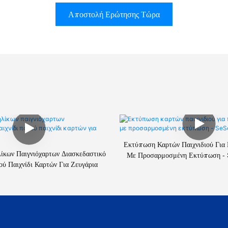
Αποστολή Ερώτησης Τώρα
Εκτύπωση Καρτών Παιχνιδιού Για 
ίκων Παιγνιόχαρτων Διασκεδαστικό
Με Προσαρμοσμένη Εκτύπωση - 
ού Παιχνίδι Καρτών Για Ζευγάρια