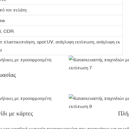
πό τον πελάτη
ne
PS, CDR
ατ πλαστικοποίηση, spot UV, ανάγλυφη εκτύπωση, ανάγλυφη εκ
α
υασίας
ίδι με κάρτες
Πλή
 μια μοναδική εμπειρία προσαρμοσμένη στις προτιμήσεις και τα εν