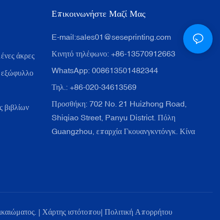
Επικοινωνήστε Μαζί Μας
E-mail:
sales01@seseprinting.com
Κινητό τηλέφωνο: +86-13570912663
ένες άκρες
WhatsApp: 008613501482344
 εξώφυλλο
Τηλ.: +86-020-34613569
Προσθήκη: 702 No. 21 Huizhong Road,
 βιβλίων
Shiqiao Street, Panyu District. Πόλη
Guangzhou, επαρχία Γκουανγκντόνγκ. Κίνα
καιώματος. |
Χάρτης ιστότοπου
|
Πολιτική Απορρήτου