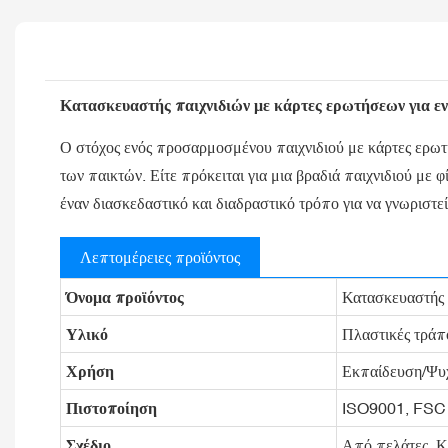
Κατασκευαστής παιχνιδιών με κάρτες ερωτήσεων για ε
Ο στόχος ενός προσαρμοσμένου παιχνιδιού με κάρτες ερωτήσ
των παικτών. Είτε πρόκειται για μια βραδιά παιχνιδιού με 
έναν διασκεδαστικό και διαδραστικό τρόπο για να γνωριστε
Λεπτομέρειες προϊόντος
Όνομα προϊόντος
Κατασκευαστής 
Υλικό
Πλαστικές τράπ
Χρήση
Εκπαίδευση/Ψυ
Πιστοποίηση
ISO9001, FSC
Σχέδιο
Από πελάτες, 