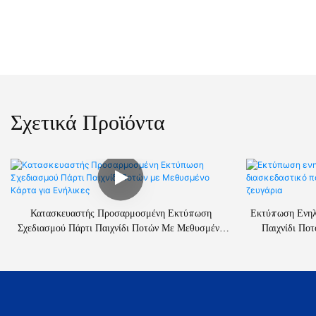
Σχετικά Προϊόντα
Κατασκευαστής Προσαρμοσμένη Εκτύπωση
Εκτύπωση Ενηλ
Σχεδιασμού Πάρτι Παιχνίδι Ποτών Με Μεθυσμένο
Παιχνίδι Ποτ
Κάρτα Για Ενήλικες