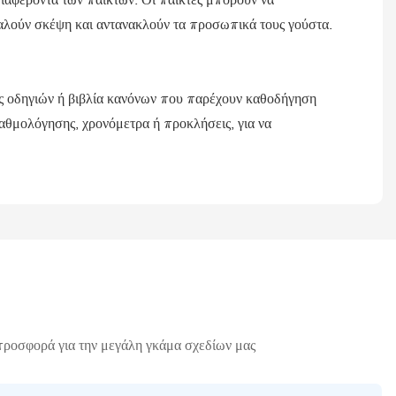
αλούν σκέψη και αντανακλούν τα προσωπικά τους γούστα.
ες οδηγιών ή βιβλία κανόνων που παρέχουν καθοδήγηση
βαθμολόγησης, χρονόμετρα ή προκλήσεις, για να
προσφορά για την μεγάλη γκάμα σχεδίων μας