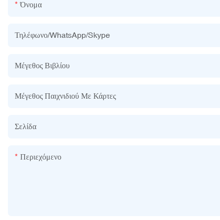
Όνομα
Τηλέφωνο/WhatsApp/Skype
Μέγεθος Βιβλίου
Μέγεθος Παιχνιδιού Με Κάρτες
Σελίδα
Περιεχόμενο