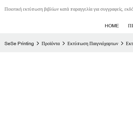
Ποιοτική εκτύπωση βιβλίων κατά παραγγελία για συγγραφείς, εκδό
HOME
Π
SeSe Printing
Προϊόντα
Εκτύπωση Παιγνιόχαρτων
Εκτ