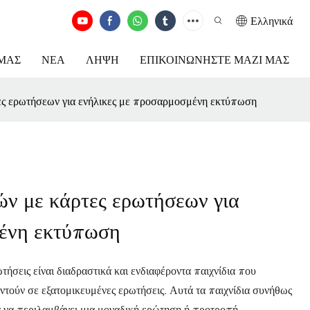
Ελληνικά
ΕΜΆΣ
ΝΈΑ
ΛΉΨΗ
ΕΠΙΚΟΙΝΩΝΉΣΤΕ ΜΑΖΊ ΜΑΣ
ες ερωτήσεων για ενήλικες με προσαρμοσμένη εκτύπωση
ών με κάρτες ερωτήσεων για
μένη εκτύπωση
ήσεις είναι διαδραστικά και ενδιαφέροντα παιχνίδια που
αντούν σε εξατομικευμένες ερωτήσεις. Αυτά τα παιχνίδια συνήθως
α να περιλαμβάνει μια μοναδική ερώτηση ή προτροπή.