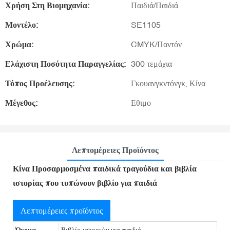
Χρήση Στη Βιομηχανία:
Παιδιά/Παιδιά
Μοντέλο:
SE1105
Χρώμα:
CMYK/Παντόν
Ελάχιστη Ποσότητα Παραγγελίας:
300 τεμάχια
Τόπος Προέλευσης:
Γκουανγκντόνγκ, Κίνα
Μέγεθος:
Εθιμο
Λεπτομέρειες Προϊόντος
Κίνα Προσαρμοσμένα παιδικά τραγούδια και βιβλία
ιστορίας που τυπώνουν βιβλίο για παιδιά
Λεπτομέρειες προϊόντος
Όνομα
Βιβλίο ιστοριών για παιδιά