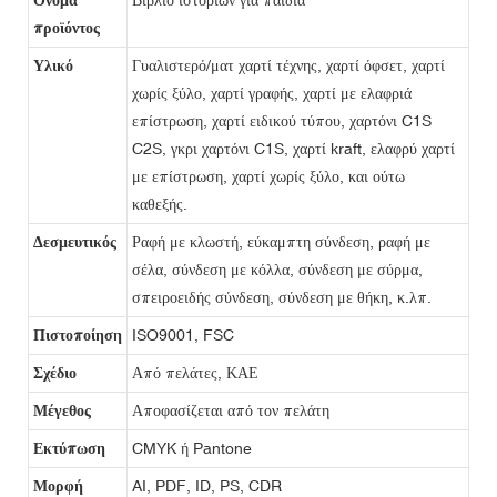
προϊόντος
Υλικό
Γυαλιστερό/ματ χαρτί τέχνης, χαρτί όφσετ, χαρτί
χωρίς ξύλο, χαρτί γραφής, χαρτί με ελαφριά
επίστρωση, χαρτί ειδικού τύπου, χαρτόνι C1S
C2S, γκρι χαρτόνι C1S, χαρτί kraft, ελαφρύ χαρτί
με επίστρωση, χαρτί χωρίς ξύλο, και ούτω
καθεξής.
Δεσμευτικός
Ραφή με κλωστή, εύκαμπτη σύνδεση, ραφή με
σέλα, σύνδεση με κόλλα, σύνδεση με σύρμα,
σπειροειδής σύνδεση, σύνδεση με θήκη, κ.λπ.
Πιστοποίηση
ISO9001, FSC
Σχέδιο
Από πελάτες, ΚΑΕ
Μέγεθος
Αποφασίζεται από τον πελάτη
Εκτύπωση
CMYK ή Pantone
Μορφή
AI, PDF, ID, PS, CDR