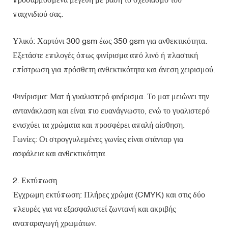
παιχνιδιού σας.
Υλικό: Χαρτόνι 300 gsm έως 350 gsm για ανθεκτικότητα.
Εξετάστε επιλογές όπως φινίρισμα από λινό ή πλαστική
επίστρωση για πρόσθετη ανθεκτικότητα και άνεση χειρισμού.
Φινίρισμα: Ματ ή γυαλιστερό φινίρισμα. Το ματ μειώνει την
αντανάκλαση και είναι πιο ευανάγνωστο, ενώ το γυαλιστερό
ενισχύει τα χρώματα και προσφέρει απαλή αίσθηση.
Γωνίες: Οι στρογγυλεμένες γωνίες είναι στάνταρ για
ασφάλεια και ανθεκτικότητα.
2. Εκτύπωση
Έγχρωμη εκτύπωση: Πλήρες χρώμα (CMYK) και στις δύο
πλευρές για να εξασφαλιστεί ζωντανή και ακριβής
αναπαραγωγή χρωμάτων.