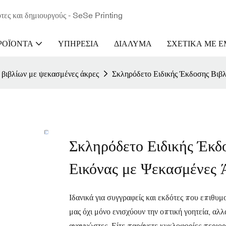
τες και δημιουργούς - SeSe Printing
ΡΟΪΌΝΤΑ
ΥΠΗΡΕΣΊΑ
ΔΙΆΛΥΜΑ
ΣΧΕΤΙΚΆ ΜΕ 
βιβλίων με ψεκασμένες άκρες
Σκληρόδετο Ειδικής Έκδοσης Βιβ
Σκληρόδετο Ειδικής Έκδ
Εικόνας με Ψεκασμένες 
Ιδανικά για συγγραφείς και εκδότες που επιθυμ
μας όχι μόνο ενισχύουν την οπτική γοητεία, αλ
αναγνώστες. Είτε παράγετε κυκλοφορίες περιορι