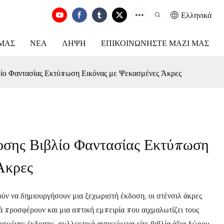
Ελληνικά
ΕΜΆΣ
ΝΈΑ
ΛΉΨΗ
ΕΠΙΚΟΙΝΩΝΉΣΤΕ ΜΑΖΊ ΜΑΣ
λίο Φαντασίας Εκτύπωση Εικόνας με Ψεκασμένες Άκρες
οσης Βιβλίο Φαντασίας Εκτύπωση
Άκρες
ούν να δημιουργήσουν μια ξεχωριστή έκδοση, οι στένσιλ άκρες
λά προσφέρουν και μια απτική εμπειρία που αιχμαλωτίζει τους
σμένης έκδοσης, συλλεκτικά αντικείμενα είτε βιβλία άξια δώρου,