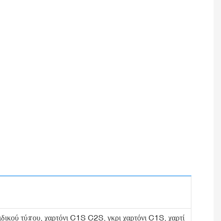
 ειδικού τύπου, χαρτόνι C1S C2S, γκρι χαρτόνι C1S, χαρτί