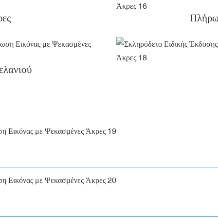
ρες
Πλήρως
ελανιού