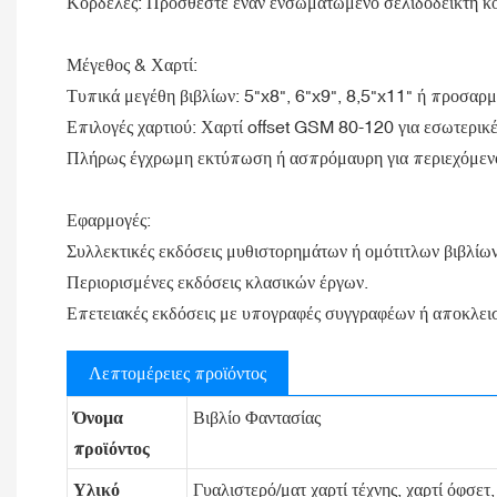
Κορδέλες: Προσθέστε έναν ενσωματωμένο σελιδοδείκτη κ
Μέγεθος & Χαρτί:
Τυπικά μεγέθη βιβλίων: 5"x8", 6"x9", 8,5"x11" ή προσαρ
Επιλογές χαρτιού: Χαρτί offset GSM 80-120 για εσωτερικέ
Πλήρως έγχρωμη εκτύπωση ή ασπρόμαυρη για περιεχόμενο
Εφαρμογές:
Συλλεκτικές εκδόσεις μυθιστορημάτων ή ομότιτλων βιβλίων
Περιορισμένες εκδόσεις κλασικών έργων.
Επετειακές εκδόσεις με υπογραφές συγγραφέων ή αποκλεισ
Λεπτομέρειες προϊόντος
Όνομα
Βιβλίο Φαντασίας
προϊόντος
Υλικό
Γυαλιστερό/ματ χαρτί τέχνης, χαρτί όφσετ