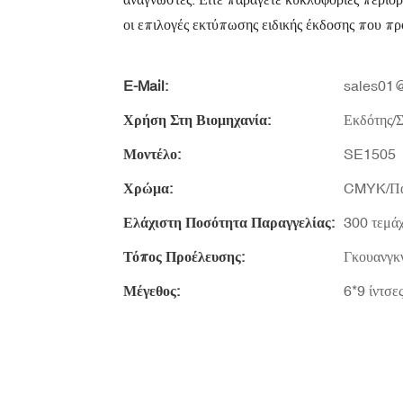
οι επιλογές εκτύπωσης ειδικής έκδοσης που πρ
E-Mail:
sales01@
Χρήση Στη Βιομηχανία:
Εκδότης/
Μοντέλο:
SE1505
Χρώμα:
CMYK/Πα
Ελάχιστη Ποσότητα Παραγγελίας:
300 τεμάχ
Τόπος Προέλευσης:
Γκουανγκν
Μέγεθος:
6*9 ίντσ