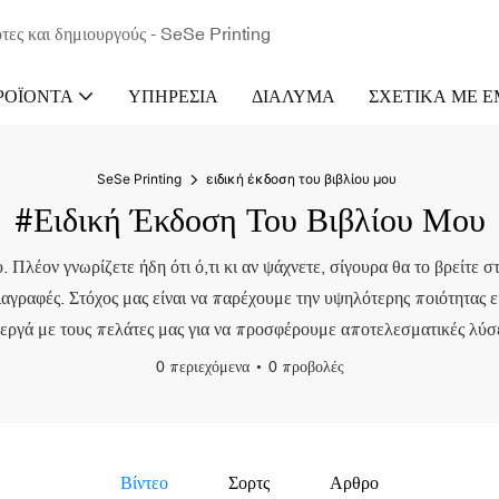
τες και δημιουργούς - SeSe Printing
ΡΟΪΌΝΤΑ
ΥΠΗΡΕΣΊΑ
ΔΙΆΛΥΜΑ
ΣΧΕΤΙΚΆ ΜΕ 
SeSe Printing
ειδική έκδοση του βιβλίου μου
#ειδική Έκδοση Του Βιβλίου Μου
. Πλέον γνωρίζετε ήδη ότι ό,τι κι αν ψάχνετε, σίγουρα θα το βρείτε
ιαγραφές. Στόχος μας είναι να παρέχουμε την υψηλότερης ποιότητας ε
εργά με τους πελάτες μας για να προσφέρουμε αποτελεσματικές λύσε
0 περιεχόμενα
0 προβολές
Βίντεο
Σορτς
Αρθρο