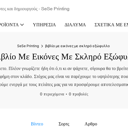
τες και δημιουργούς - SeSe Printing
ΡΟΪΌΝΤΑ
ΥΠΗΡΕΣΊΑ
ΔΙΆΛΥΜΑ
ΣΧΕΤΙΚΆ ΜΕ 
SeSe Printing
βιβλίο με εικόνες με σκληρό εξώφυλλο
ιβλίο Με Εικόνες Με Σκληρό Εξώφυ
το. Πλέον γνωρίζετε ήδη ότι ό,τι κι αν ψάχνετε, σίγουρα θα το βρεί
φήμη στον κλάδο. Στόχος μας είναι να παρέχουμε το υψηλότερης ποιό
ούμε ενεργά με τους πελάτες μας για να προσφέρουμε αποτελεσματικ
0 περιεχόμενα
0 προβολές
Βίντεο
Σορτς
Αρθρο