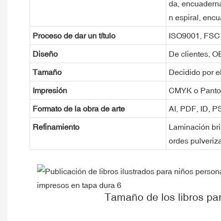
da, encuadern
n espiral, enc
Proceso de dar un título
ISO9001, FSC
Diseño
De clientes, 
Tamaño
Decidido por el
Impresión
CMYK o Pant
Formato de la obra de arte
AI, PDF, ID, 
Refinamiento
Laminación bril
ordes pulveriz
Tamaño de los libros pa