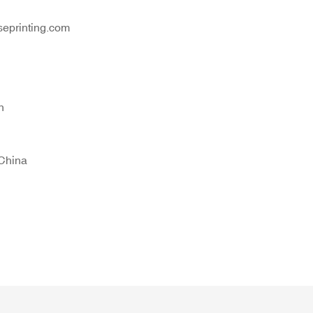
eprinting.com
n
China