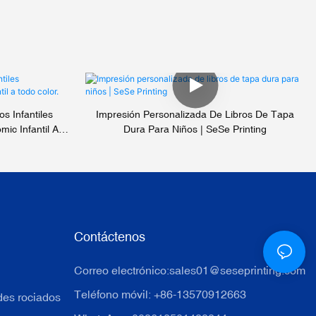
s Infantiles
Impresión Personalizada De Libros De Tapa
ic Infantil A
Dura Para Niños | SeSe Printing
Contáctenos
Correo electrónico:
sales01@seseprinting.com
Teléfono móvil: +86-13570912663
des rociados