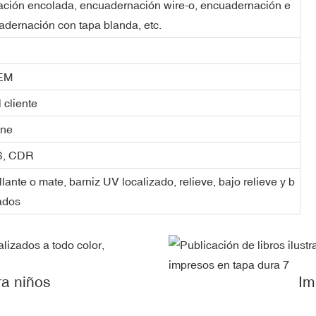
ación encolada, encuadernación wire-o, encuadernación e
uadernación con tapa blanda, etc.
OEM
 cliente
one
PS, CDR
lante o mate, barniz UV localizado, relieve, bajo relieve y b
ados
ra niños
Im