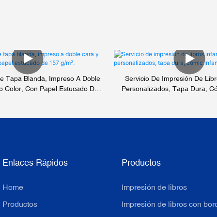
 De Tapa Blanda, Impreso A Doble
Servicio De Impresión De Libro
o Color, Con Papel Estucado De
Personalizados, Tapa Dura, Cóm
157 G/m².
Todo Color.
Enlaces Rápidos
Productos
Home
Impresión de libros
Productos
Impresión de libros con bor