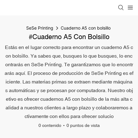
SeSe Printing
Cuaderno A5 con bolsillo
#Cuaderno A5 Con Bolsillo
Estás en el lugar correcto para encontrar un cuaderno A5 c
on bolsillo. Ya sabes que, busques lo que busques, lo enc
ontrarás en SeSe Printing. Te garantizamos que lo encontr
arás aquí. El proceso de producción de SeSe Printing es ef
iciente. Las materias primas se extraen mediante máquina
s automáticas y se procesan por computadora. Nuestro obj
etivo es ofrecer cuadernos A5 con bolsillo de la más alta c
alidad a nuestros clientes a largo plazo y colaboraremos a
ctivamente con ellos para ofrecer solucio
0 contenido
0 puntos de vista