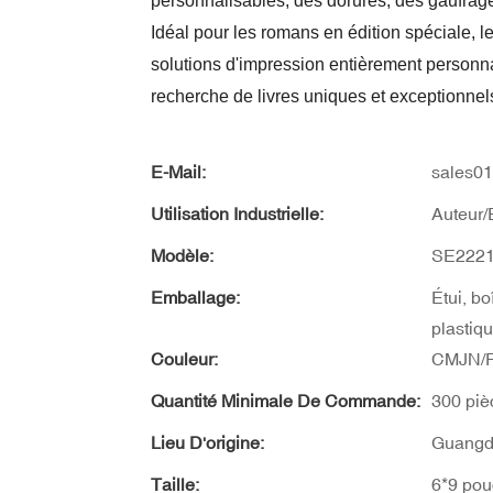
personnalisables, des dorures, des gaufrage
Idéal pour les romans en édition spéciale, le
solutions d'impression entièrement personnal
recherche de livres uniques et exceptionnel
E-Mail:
sales0
Utilisation Industrielle:
Auteur/
Modèle:
SE222
Emballage:
Étui, bo
plastiq
Couleur:
CMJN/P
Quantité Minimale De Commande:
300 piè
Lieu D'origine:
Guangd
Taille:
6*9 pou