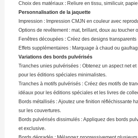
Choix des matériaux : Reliure en tissu, similicuir, papi
Personnalisation de la jaquette
Impression : Impression CMJN en couleur avec reproduct
Options de revêtement : mat, brillant, doux au toucher ou
Fenêtres découpées : Créez des designs transparents r
Effets supplémentaires : Marquage à chaud ou gaufrage
Variations des bords pulvérisés
Tranches unies pulvérisées : Obtenez un aspect net et
pour les éditions spéciales minimalistes.
Tranches à motifs pulvérisés : Créez des motifs de tra
idéaux pour les éditions spéciales et les livres de colle
Bords métallisés : Ajoutez une finition réfléchissant
sur les couvertures.
Bords pulvérisés dissimulés : Appliquez des bords pulvé
et exclusive.
Bords dégradés : Mélangez progressivement plusieurs c