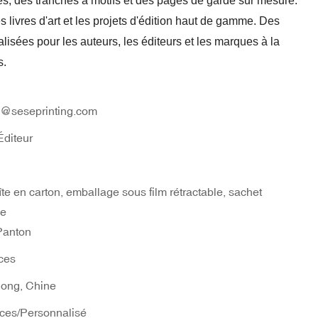
s, des tranches à motifs et des pages de garde sur mesure.
s livres d'art et les projets d'édition haut de gamme. Des
isées pour les auteurs, les éditeurs et les marques à la
s.
1@seseprinting.com
Éditeur
1
îte en carton, emballage sous film rétractable, sachet
ue
anton
ces
ong, Chine
ces/Personnalisé