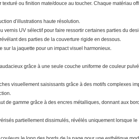
er texturé ou finition mate/douce au toucher. Chaque matériau off
ion d'illustrations haute résolution.
 vernis UV sélectif pour faire ressortir certaines parties du des
évélant des parties de la couverture rigide en dessous.
 sur la jaquette pour un impact visuel harmonieux.
 audacieux grâce à une seule couche uniforme de couleur pulvéri
nches visuellement saisissants grâce à des motifs complexes imp
ction.
e haut de gamme grâce à des encres métalliques, donnant aux bo
risés partiellement dissimulés, révélés uniquement lorsque le li
ouleurs le long des bords de la page pour une esthétique moder