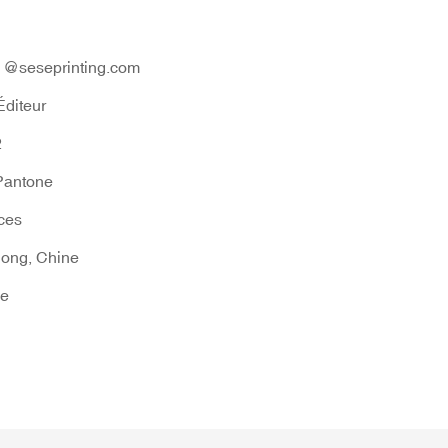
1@seseprinting.com
Éditeur
2
antone
ces
ong, Chine
e