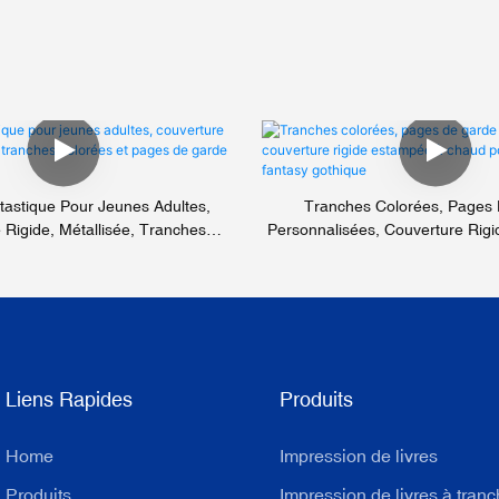
astique Pour Jeunes Adultes,
Tranches Colorées, Pages
 Rigide, Métallisée, Tranches
Personnalisées, Couverture Rig
t Pages De Garde En Couleur.
Chaud Pour Romans De Fanta
Liens Rapides
Produits
Home
Impression de livres
Produits
Impression de livres à tran