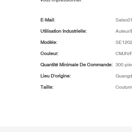
E-Mail:
Sales0
Utilisation Industrielle:
Auteur/
Modèle:
SE120
Couleur:
CMJN/P
Quantité Minimale De Commande:
300 piè
Lieu D'origine:
Guangd
Taille:
Coutum