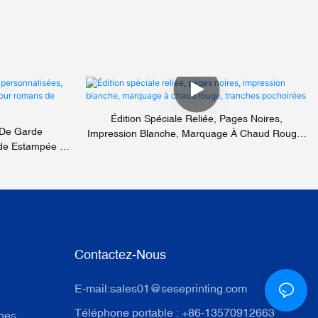
Édition Spéciale Reliée, Pages Noires,
 De Garde
Impression Blanche, Marquage À Chaud Rouge,
ide Estampée À
Tranches Pochoirées
sy Gothique
Contactez-Nous
E-mail:
sales01@seseprinting.com
Téléphone portable : +86-13570912663
ches