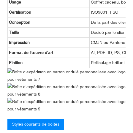
Usage
Coffret cadeau, boîte
Certification
ISO9001, FSC
Conception
De la part des clients
Taille
Décidé par le client
Impression
CMJN ou Pantone
Format de l'œuvre d'art
AI, PDF, ID, PS, CDR
Finition
Pelliculage brillant o
Styles courants de boîtes