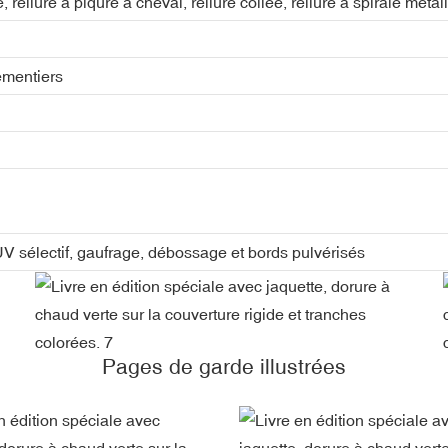
, reliure à piqûre à cheval, reliure collée, reliure à spirale métall
ementiers
 UV sélectif, gaufrage, débossage et bords pulvérisés
Pages de garde illustrées