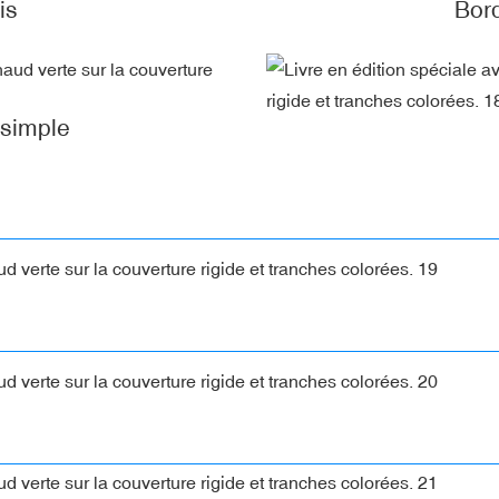
is
Bor
 simple