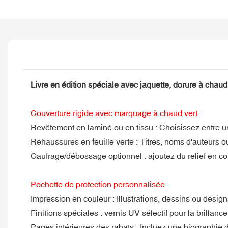
Livre en édition spéciale avec jaquette, dorure à chaud 
Couverture rigide avec marquage à chaud vert
Revêtement en laminé ou en tissu : Choisissez entre une
Rehaussures en feuille verte : Titres, noms d'auteurs ou
Gaufrage/débossage optionnel : ajoutez du relief en com
Pochette de protection personnalisée
Impression en couleur : Illustrations, dessins ou design
Finitions spéciales : vernis UV sélectif pour la brillanc
Pages intérieures des rabats : Incluez une biographie d