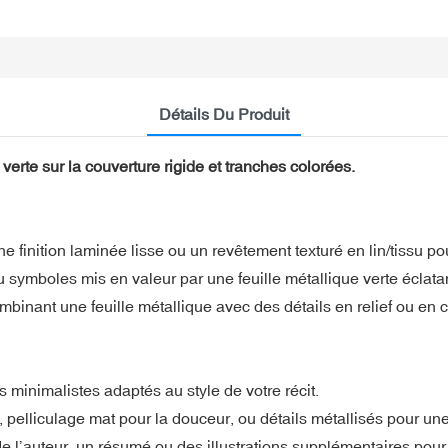
Détails Du Produit
verte sur la couverture rigide et tranches colorées.
 finition laminée lisse ou un revêtement texturé en lin/tissu po
 symboles mis en valeur par une feuille métallique verte éclatan
binant une feuille métallique avec des détails en relief ou en c
s minimalistes adaptés au style de votre récit.
e, pelliculage mat pour la douceur, ou détails métallisés pour un
e l’auteur, un résumé ou des illustrations supplémentaires pour 