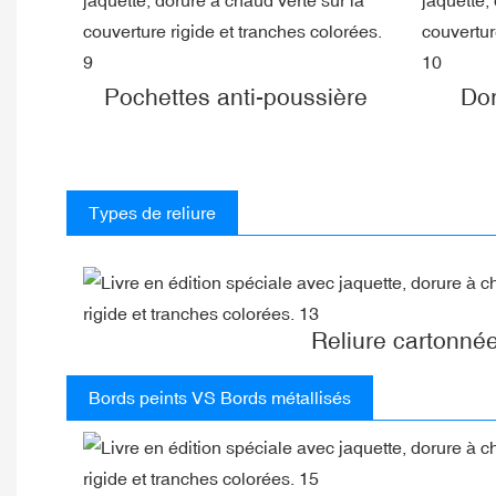
Pochettes anti-poussière
Dor
Types de reliure
Reliure cartonné
Bords peints VS Bords métallisés