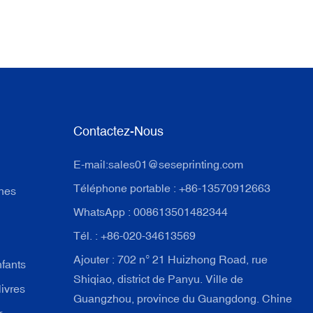
Contactez-Nous
E-mail:
sales01@seseprinting.com
Téléphone portable : +86-13570912663
ches
WhatsApp : 008613501482344
Tél. : +86-020-34613569
Ajouter : 702 n° 21 Huizhong Road, rue
nfants
Shiqiao, district de Panyu. Ville de
livres
Guangzhou, province du Guangdong. Chine