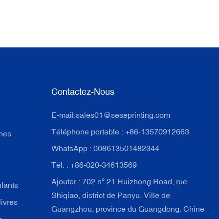
Contactez-Nous
E-mail:
sales01@seseprinting.com
Téléphone portable : +86-13570912663
ches
WhatsApp : 008613501482344
Tél. : +86-020-34613569
Ajouter : 702 n° 21 Huizhong Road, rue
nfants
Shiqiao, district de Panyu. Ville de
livres
Guangzhou, province du Guangdong. Chine