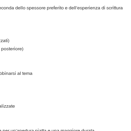
nda dello spessore preferito e dell'esperienza di scrittura
zati)
 posteriore)
bbinarsi al tema
alizzate
ra per un'apertura piatta e una maggiore durata.