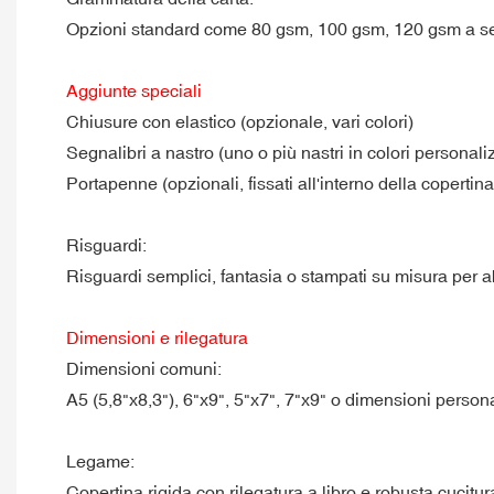
Opzioni standard come 80 gsm, 100 gsm, 120 gsm a seco
Aggiunte speciali
Chiusure con elastico (opzionale, vari colori)
Segnalibri a nastro (uno o più nastri in colori personaliz
Portapenne (opzionali, fissati all'interno della copertina
Risguardi:
Risguardi semplici, fantasia o stampati su misura per a
Dimensioni e rilegatura
Dimensioni comuni:
A5 (5,8"x8,3"), 6"x9", 5"x7", 7"x9" o dimensioni person
Legame:
Copertina rigida con rilegatura a libro e robusta cucitu