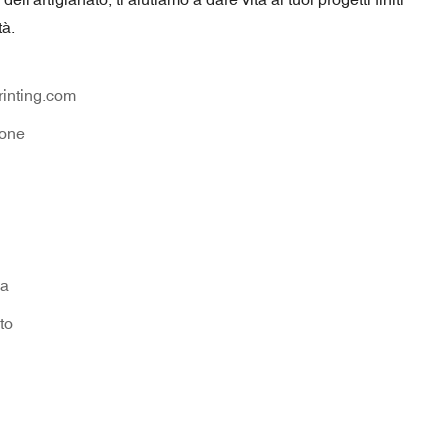
tà.
inting.com
one
na
to