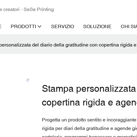
 e creatori - SeSe Printing
E
PRODOTTI
SERVIZIO
SOLUZIONE
CHI S
ersonalizzata del diario della gratitudine con copertina rigida e
Stampa personalizzata d
copertina rigida e agen
Progetta un prodotto sentito e incoraggiante 
rigida per diari della gratitudine e agende gi
cartoleria, programmi benessere o mercatini del