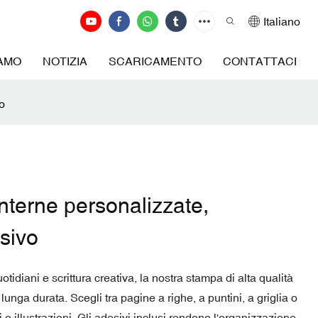
Italiano
IAMO
NOTIZIA
SCARICAMENTO
CONTATTACI
o
terne personalizzate,
sivo
otidiani e scrittura creativa, la nostra stampa di alta qualità
unga durata. Scegli tra pagine a righe, a puntini, a griglia o
 o illustrazioni. Gli adesivi inclusi rendono l'organizzazione