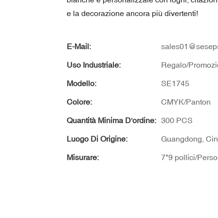
e la decorazione ancora più divertenti!
E-Mail:
sales01@sesepr
Uso Industriale:
Regalo/Promozi
Modello:
SE1745
Colore:
CMYK/Panton
Quantità Minima D'ordine:
300 PCS
Luogo Di Origine:
Guangdong, Ci
Misurare:
7*9 pollici/Pers