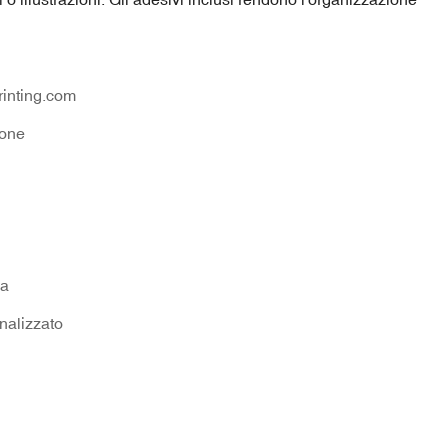
inting.com
one
na
onalizzato