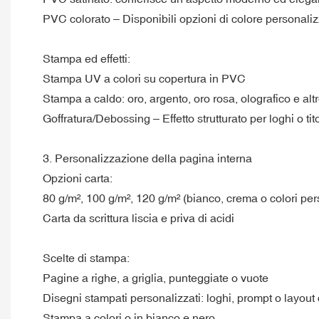
PVC colorato – Disponibili opzioni di colore personali
Stampa ed effetti:
Stampa UV a colori su copertura in PVC
Stampa a caldo: oro, argento, oro rosa, olografico e alt
Goffratura/Debossing – Effetto strutturato per loghi o tito
3. Personalizzazione della pagina interna
Opzioni carta:
80 g/m², 100 g/m², 120 g/m² (bianco, crema o colori per
Carta da scrittura liscia e priva di acidi
Scelte di stampa:
Pagine a righe, a griglia, punteggiate o vuote
Disegni stampati personalizzati: loghi, prompt o layout 
Stampa a colori o in bianco e nero