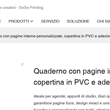
 e creatori - SeSe Printing
E
PRODOTTI
SERVIZIO
SOLUZIONE
CHI S
 con pagine interne personalizzate, copertina in PVC e adesiv
Quaderno con pagine in
copertina in PVC e ade
Ideale per agende, appunti di studio, diari qu
garantisce pagine lisce, design vivaci e una l
bianche e personalizzale con loghi, citazioni