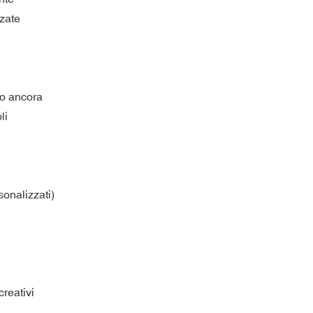
zzate
ro ancora
li
sonalizzati)
creativi