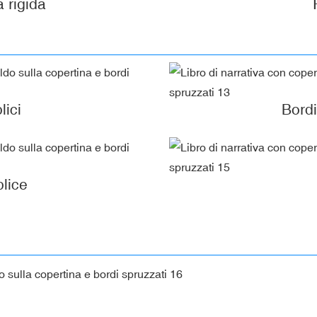
 rigida
lici
Bordi
lice