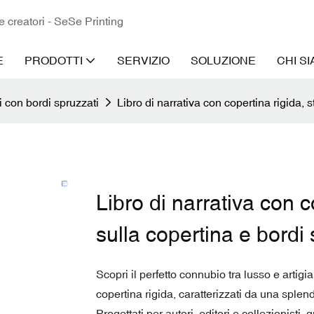
 e creatori - SeSe Printing
E
PRODOTTI
SERVIZIO
SOLUZIONE
CHI S
i con bordi spruzzati
Libro di narrativa con copertina rigida, 
Libro di narrativa con 
sulla copertina e bordi 
Scopri il perfetto connubio tra lusso e artigia
copertina rigida, caratterizzati da una splen
Progettati per autori, editori e collezionisti, q