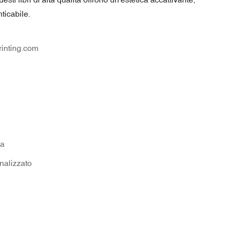
ticabile.
inting.com
na
onalizzato