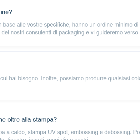
dine?
o in base alle vostre specifiche, hanno un ordine minimo d
 dei nostri consulenti di packaging e vi guideremo verso 
 cui hai bisogno. Inoltre, possiamo produrre qualsiasi co
ne oltre alla stampa?
a a caldo, stampa UV spot, embossing e debossing. Poss
le, finestre, inserti, maniglie e nastri.