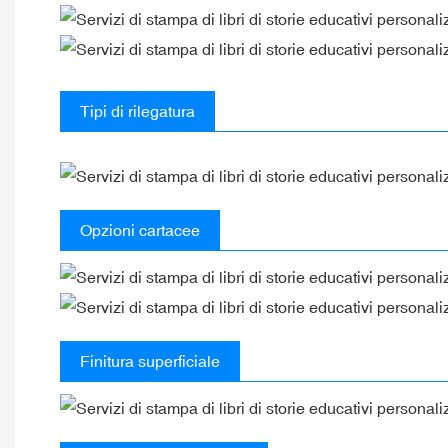
Tipi di rilegatura
Opzioni cartacee
Finitura superficiale