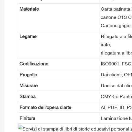
Materiale
Carta patinata 
cartone C1S C
Cartone grigio 
Legame
Rilegatura a fil
irale,
rilegatura a lib
Certificazione
ISO9001, FSC
Progetto
Dai clienti, O
Misurare
Deciso dal clie
Stampa
CMYK o Pant
Formato dell'opera d'arte
AI, PDF, ID, 
Finitura
Laminazione lu