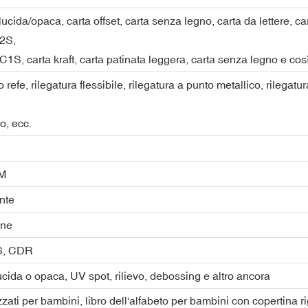
lucida/opaca, carta offset, carta senza legno, carta da lettere, ca
2S,
C1S, carta kraft, carta patinata leggera, carta senza legno e così
o refe, rilegatura flessibile, rilegatura a punto metallico, rilegatur
ro, ecc.
EM
nte
one
PS, CDR
cida o opaca, UV spot, rilievo, debossing e altro ancora