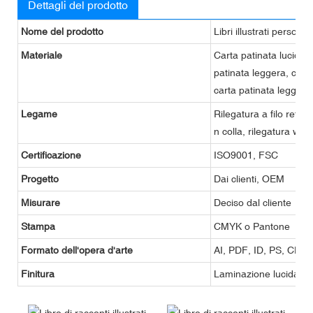
Dettagli del prodotto
Nome del prodotto
Libri illustrati personal
Materiale
Carta patinata lucida/o
patinata leggera, cart
carta patinata leggera
Legame
Rilegatura a filo refe, 
n colla, rilegatura wire
Certificazione
ISO9001, FSC
Progetto
Dai clienti, OEM
Misurare
Deciso dal cliente
Stampa
CMYK o Pantone
Formato dell'opera d'arte
AI, PDF, ID, PS, CDR
Finitura
Laminazione lucida o o