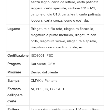
senza legno, carta da lettere, carta patinata
leggera, carta speciale, cartone C1S C2S,
cartone grigio C1S, carta kraft, carta patinata
leggera, carta senza legno e così via.
Legame
Rilegatura a filo refe, rilegatura flessibile,
rilegatura a punto metallico, rilegatura con
colla, rilegatura wire-o, rilegatura a spirale,
rilegatura con copertina rigida, ecc.
Certificazione
ISO9001, FSC
Progetto
Dai clienti, OEM
Misurare
Deciso dal cliente
Stampa
CMYK o Pantone
Formato
AI, PDF, ID, PS, CDR
dell'opera
d'arte
Finitura
Laminazione lucida o opaca, UV spot, rilievo,