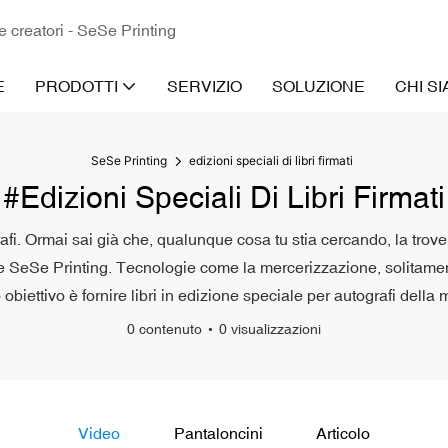
 e creatori - SeSe Printing
E
PRODOTTI
SERVIZIO
SOLUZIONE
CHI S
SeSe Printing
edizioni speciali di libri firmati
#edizioni Speciali Di Libri Firmati
grafi. Ormai sai già che, qualunque cosa tu stia cercando, la tr
SeSe Printing. Tecnologie come la mercerizzazione, solitamente 
 obiettivo è fornire libri in edizione speciale per autografi della
0 contenuto
0 visualizzazioni
Video
Pantaloncini
Articolo