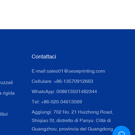
Contattaci
E-mail:
sales01@seseprinting.com
Cellulare: +86-13570912663
ruzzati
WhatsApp: 008613501482344
a rigida
Tel: +86-020-34613569
Aggiungi: 702 No. 21 Huizhong Road,
ibri
Shiqiao St, distretto di Panyu. Città di
Guangzhou, provincia del Guangdong. Cina