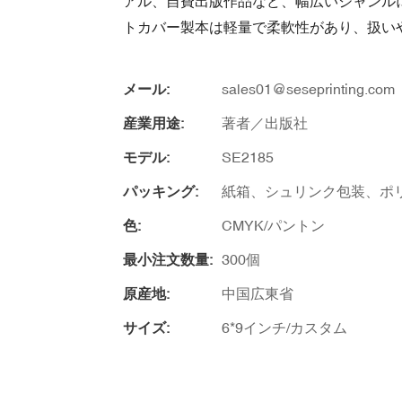
アル、自費出版作品など、幅広いジャンル
トカバー製本は軽量で柔軟性があり、扱い
メール:
sales01@seseprinting.com
産業用途:
著者／出版社
モデル:
SE2185
パッキング:
紙箱、シュリンク包装、ポ
色:
CMYK/パントン
最小注文数量:
300個
原産地:
中国広東省
サイズ:
6*9インチ/カスタム