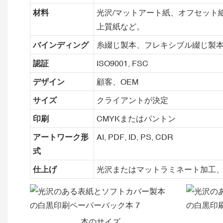
材料
光沢/マットアート紙、オフセット
上質紙など。
バインディング
糸綴じ製本、フレキシブル綴じ製
認証
ISO9001, FSC
デザイン
顧客、OEM
サイズ
クライアントが決定
印刷
CMYKまたはパントン
アートワーク形
AI, PDF, ID, PS, CDR
式
仕上げ
光沢またはマットラミネート加工、
本のサイズ