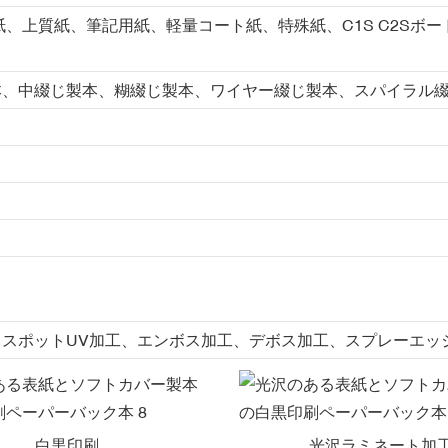
紙、上質紙、筆記用紙、軽量コート紙、特殊紙、C1S C2Sボ
本、中綴じ製本、糊綴じ製本、ワイヤー綴じ製本、スパイラル
スポットUV加工、エンボス加工、デボス加工、スプレーエッ
白黒印刷
光沢ラミネート加