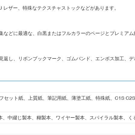
U レザー、特殊なテクスチャストックなどがあります。
集などに最適な、白黒またはフルカラーのページとプレミアム
見返し、リボンブックマーク、ゴムバンド、エンボス加工、デ
フセット紙、上質紙、筆記用紙、薄塗工紙、特殊紙、C1S C2
本、中綴じ製本、糊製本、ワイヤー製本、スパイラル製本、く