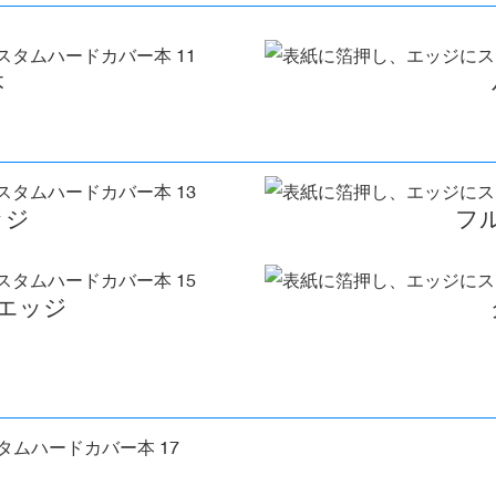
本
ッジ
フ
エッジ