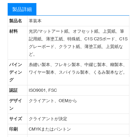
製品詳細
製品名
革装本
材料
光沢/マットアート紙、オフセット紙、上質紙、筆
記用紙、薄塗工紙、特殊紙、C1S C2Sボード、C1S
グレーボード、クラフト紙、薄塗工紙、上質紙な
ど。
バイン
糸縫い製本、フレキシ製本、中綴じ製本、糊製本、
ディン
ワイヤー製本、スパイラル製本、くるみ製本など。
グ
認証
ISO9001, FSC
デザイ
クライアント、OEMから
ン
サイズ
クライアントが決定
印刷
CMYKまたはパントン