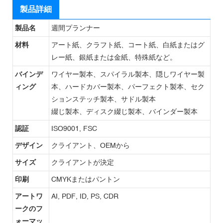
製品詳細
製品名
週間プランナー
材料
アート紙、クラフト紙、コート紙、白紙またはグ
レー紙、銀紙または金紙、特殊紙など。
バインデ
ワイヤー製本、スパイラル製本、隠しワイヤー製
ィング
本、ハードカバー製本、パーフェクト製本、セク
ションステッチ製本、サドル製本
綴じ製本、ディスク綴じ製本、バインダー製本
認証
ISO9001, FSC
デザイン
クライアント、OEMから
サイズ
クライアントが決定
印刷
CMYKまたはパントン
アートワ
AI, PDF, ID, PS, CDR
ークのフ
ォーマッ