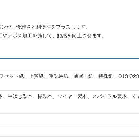
ボンが、優雅さと利便性をプラスします。
加工やデボス加工を施して、触感を向上させます。
フセット紙、上質紙、筆記用紙、薄塗工紙、特殊紙、C1S C2
本、中綴じ製本、糊製本、ワイヤー製本、スパイラル製本、く