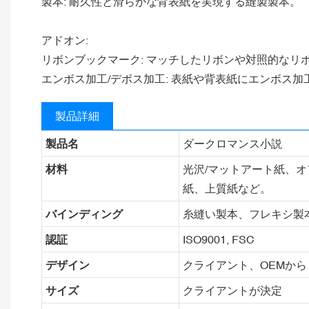
製本: 耐久性と滑らかな背表紙を実現する縫製製本。
アドオン:
リボンブックマーク: マッチしたリボンや対照的なリ
エンボス加工/デボス加工: 表紙や背表紙にエンボス
製品詳細
製品名
ダークロマンス小説
材料
光沢/マットアート紙、オ
紙、上質紙など。
バインディング
糸縫い製本、フレキシ製
認証
ISO9001, FSC
デザイン
クライアント、OEMから
サイズ
クライアントが決定