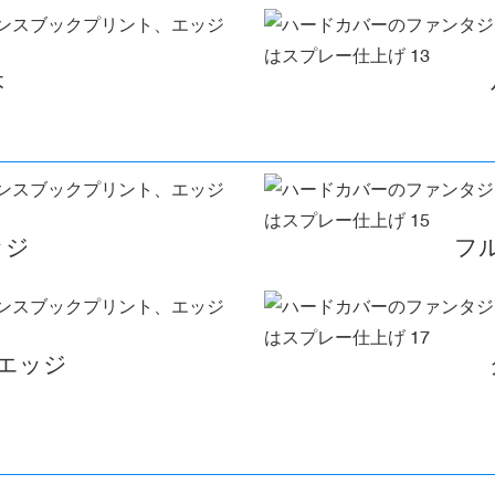
本
ッジ
フ
エッジ