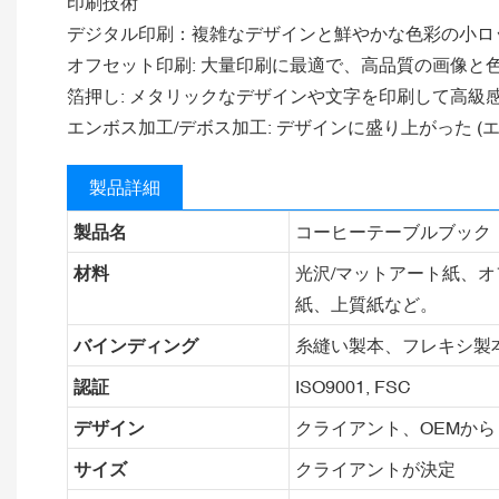
印刷技術
デジタル印刷：複雑なデザインと鮮やかな色彩の小ロ
オフセット印刷: 大量印刷に最適で、高品質の画像
箔押し: メタリックなデザインや文字を印刷して高級
エンボス加工/デボス加工: デザインに盛り上がった (
製品詳細
製品名
コーヒーテーブルブック
材料
光沢/マットアート紙、オ
紙、上質紙など。
バインディング
糸縫い製本、フレキシ製
認証
ISO9001, FSC
デザイン
クライアント、OEMから
サイズ
クライアントが決定