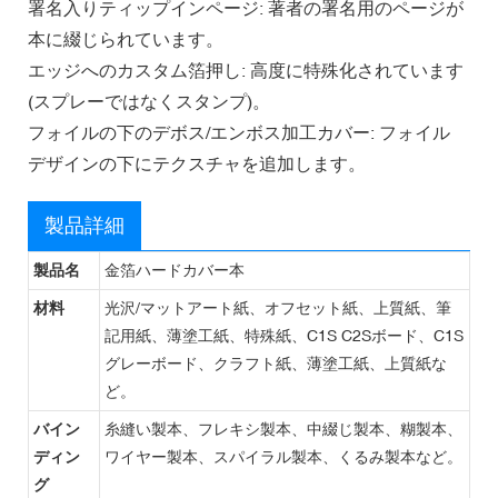
署名入りティップインページ: 著者の署名用のページが
本に綴じられています。
エッジへのカスタム箔押し: 高度に特殊化されています
(スプレーではなくスタンプ)。
フォイルの下のデボス/エンボス加工カバー: フォイル
デザインの下にテクスチャを追加します。
製品詳細
製品名
金箔ハードカバー本
材料
光沢/マットアート紙、オフセット紙、上質紙、筆
記用紙、薄塗工紙、特殊紙、C1S C2Sボード、C1S
グレーボード、クラフト紙、薄塗工紙、上質紙な
ど。
バイン
糸縫い製本、フレキシ製本、中綴じ製本、糊製本、
ディン
ワイヤー製本、スパイラル製本、くるみ製本など。
グ