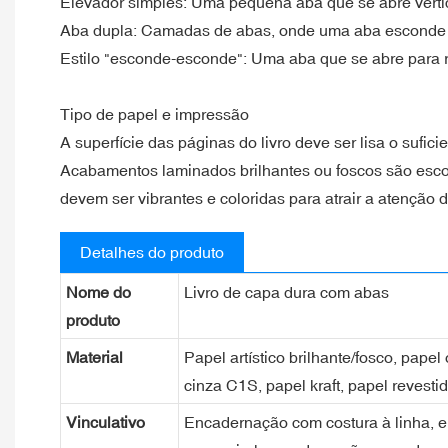
Elevador simples: Uma pequena aba que se abre verti
Aba dupla: Camadas de abas, onde uma aba esconde o
Estilo "esconde-esconde": Uma aba que se abre para 
Tipo de papel e impressão
A superfície das páginas do livro deve ser lisa o sufic
Acabamentos laminados brilhantes ou foscos são esco
devem ser vibrantes e coloridas para atrair a atenção d
Detalhes do produto
Nome do
Livro de capa dura com abas
produto
Material
Papel artístico brilhante/fosco, pape
cinza C1S, papel kraft, papel revesti
Vinculativo
Encadernação com costura à linha, 