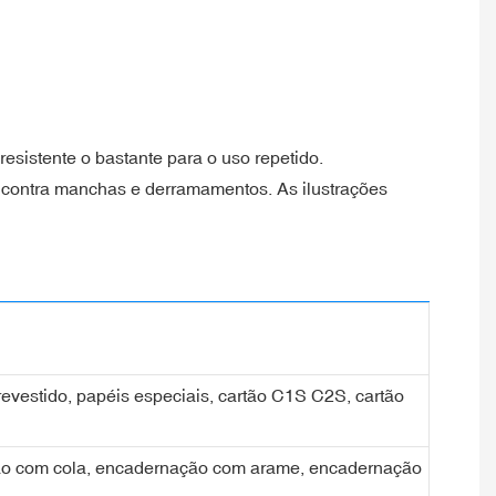
resistente o bastante para o uso repetido.
 contra manchas e derramamentos. As ilustrações
 revestido, papéis especiais, cartão C1S C2S, cartão
ção com cola, encadernação com arame, encadernação