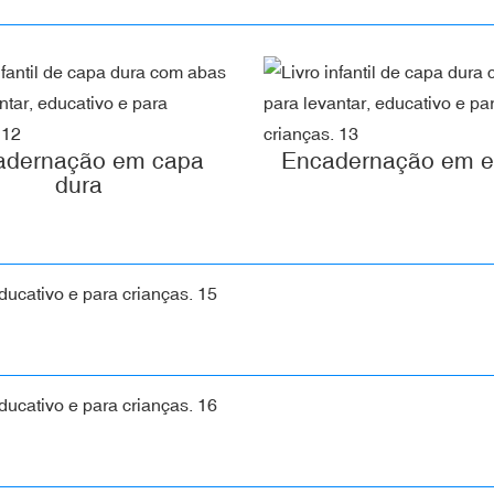
adernação em capa
Encadernação em es
dura