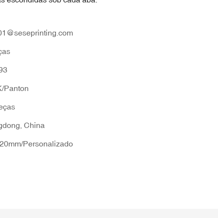
01@seseprinting.com
ças
93
/Panton
eças
dong, China
20mm/Personalizado