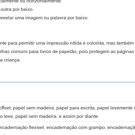
calmente ou horizontalmente.
utra por baixo.
revelar uma imagem ou palavra por baixo.
iente para permitir uma impressão nítida e colorida, mas também 
lhas comuns para livros de papelão, pois protegem as páginas
a criança.
l offset, papel sem madeira, papel para escrita, papel levemente
do leve, papel sem madeira, e assim por diante.
encadernação flexível, encadernação com grampo, encaderna