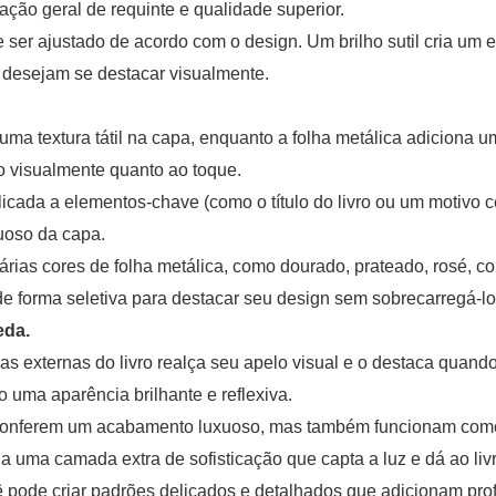
sação geral de requinte e qualidade superior.
e ser ajustado de acordo com o design. Um brilho sutil cria um e
e desejam se destacar visualmente.
 uma textura tátil na capa, enquanto a folha metálica adiciona 
o visualmente quanto ao toque.
cada a elementos-chave (como o título do livro ou um motivo cen
xuoso da capa.
árias cores de folha metálica, como dourado, prateado, rosé, 
de forma seletiva para destacar seu design sem sobrecarregá-lo
eda.
as externas do livro realça seu apelo visual e o destaca quan
 uma aparência brilhante e reflexiva.
s conferem um acabamento luxuoso, mas também funcionam com
a uma camada extra de sofisticação que capta a luz e dá ao livr
cê pode criar padrões delicados e detalhados que adicionam pro