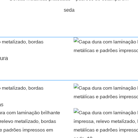
seda
ura
as