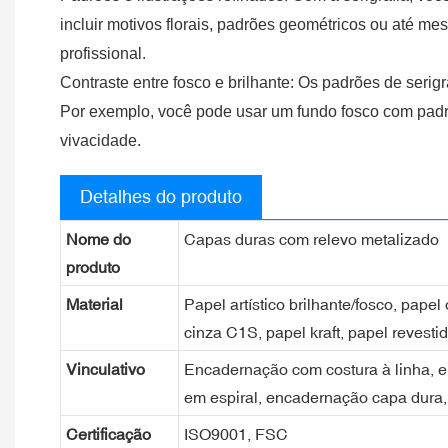
incluir motivos florais, padrões geométricos ou até me
profissional.
Contraste entre fosco e brilhante: Os padrões de seri
Por exemplo, você pode usar um fundo fosco com padr
vivacidade.
Detalhes do produto
Nome do
Capas duras com relevo metalizado
produto
Material
Papel artístico brilhante/fosco, pape
cinza C1S, papel kraft, papel revesti
Vinculativo
Encadernação com costura à linha, 
em espiral, encadernação capa dura, 
Certificação
ISO9001, FSC