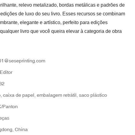
lhante, relevo metalizado, bordas metálicas e padrões de
ar edições de luxo do seu livro. Esses recursos se combinam
brante, elegante e artístico, perfeito para edições
ualquer livro que você queira elevar à categoria de obra
01@seseprinting.com
Editor
32
, caixa de papel, embalagem retrátil, saco plástico
/Panton
eças
dong, China