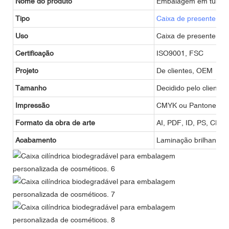
Nome do produto
Embalagem em tubo
Tipo
Caixa de presente
ou 
Uso
Caixa de presente, ca
Certificação
ISO9001, FSC
Projeto
De clientes, OEM
Tamanho
Decidido pelo cliente
Impressão
CMYK ou Pantone
Formato da obra de arte
AI, PDF, ID, PS, CDR
Acabamento
Laminação brilhante ou