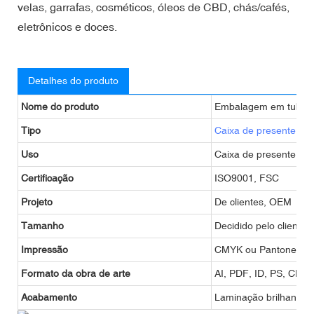
velas, garrafas, cosméticos, óleos de CBD, chás/cafés,
eletrônicos e doces.
Detalhes do produto
Nome do produto
Embalagem em tubo
Tipo
Caixa de presente
ou 
Uso
Caixa de presente, ca
Certificação
ISO9001, FSC
Projeto
De clientes, OEM
Tamanho
Decidido pelo cliente
Impressão
CMYK ou Pantone
Formato da obra de arte
AI, PDF, ID, PS, CDR
Acabamento
Laminação brilhante ou