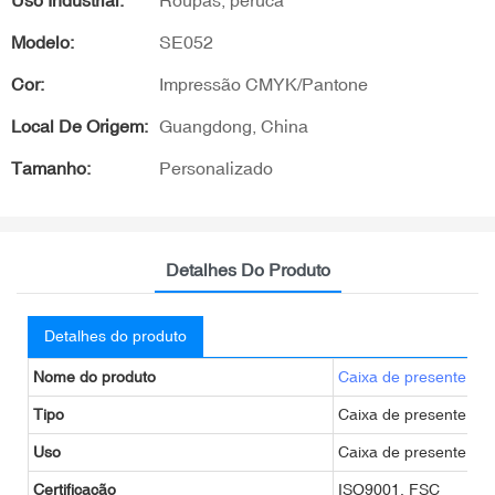
Uso Industrial:
Roupas, peruca
Modelo:
SE052
Cor:
Impressão CMYK/Pantone
Local De Origem:
Guangdong, China
Tamanho:
Personalizado
Detalhes Do Produto
Detalhes do produto
Nome do produto
Caixa de presente
per
Tipo
Caixa de presente ou 
Uso
Caixa de presente, ca
Certificação
ISO9001, FSC