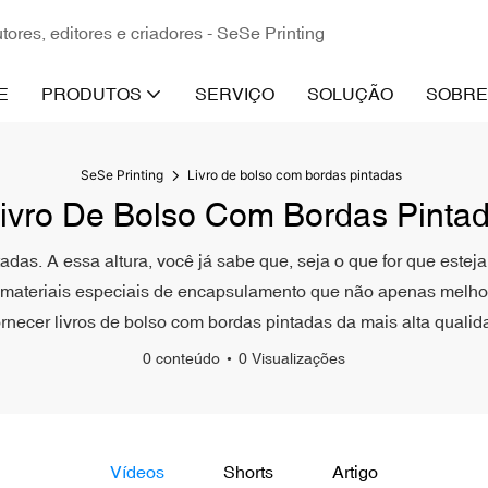
ores, editores e criadores - SeSe Printing
E
PRODUTOS
SERVIÇO
SOLUÇÃO
SOBRE
SeSe Printing
Livro de bolso com bordas pintadas
ivro De Bolso Com Bordas Pinta
tadas. A essa altura, você já sabe que, seja o que for que este
za materiais especiais de encapsulamento que não apenas melh
ornecer livros de bolso com bordas pintadas da mais alta quali
0 conteúdo
0 Visualizações
Vídeos
Shorts
Artigo