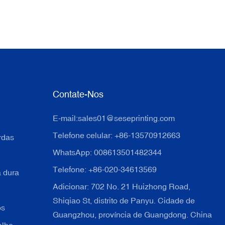
Contate-Nos
E-mail:
sales01@seseprinting.com
Telefone celular: +86-13570912663
rdas
WhatsApp: 008613501482344
Telefone: +86-020-34613569
a dura
Adicionar: 702 No. 21 Huizhong Road,
Shiqiao St, distrito de Panyu. Cidade de
os
Guangzhou, província de Guangdong. China