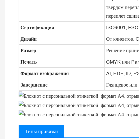
твердом перепл
переплет сшива
Сертификация
ISO9001, FSC
Дизайн
От клиентов, 
Размер
Решение прини
Печать
CMYK или Pan
Формат изображения
AI, PDF, ID, 
Завершение
Глянцевое или 
Типы привязки