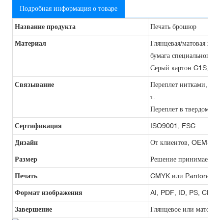
Подробная информация о товаре
Название продукта
Печать брошюр
Материал
Глянцевая/матовая худо
бумага специального т
Серый картон C1S, краф
Связывание
Переплет нитками, гиб
т.
Переплет в твердом пер
Сертификация
ISO9001, FSC
Дизайн
От клиентов, OEM-про
Размер
Решение принимается 
Печать
CMYK или Pantone
Формат изображения
AI, PDF, ID, PS, CDR
Завершение
Глянцевое или матовое