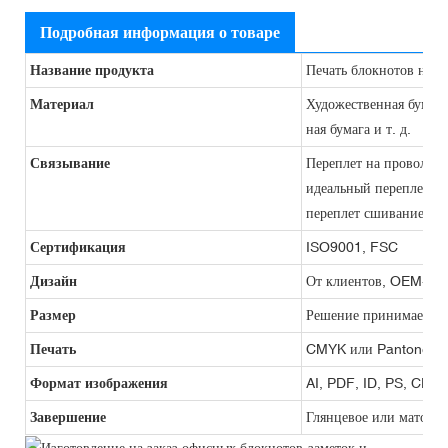
Подробная информация о товаре
Название продукта
Печать блокнотов на за
Материал
Художественная бумага,
ная бумага и т. д.
Связывание
Переплет на проволочн
идеальный переплет, п
переплет сшиванием, п
Сертификация
ISO9001, FSC
Дизайн
От клиентов, OEM-про
Размер
Решение принимается 
Печать
CMYK или Pantone
Формат изображения
AI, PDF, ID, PS, CDR
Завершение
Глянцевое или матовое