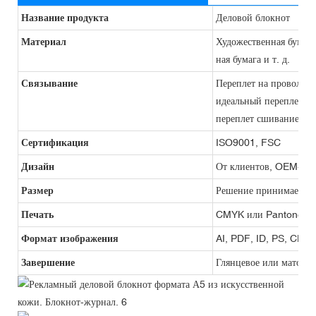
Название продукта
Деловой блокнот
Материал
Художественная бумага,
ная бумага и т. д.
Связывание
Переплет на проволочн
идеальный переплет, п
переплет сшиванием, п
Сертификация
ISO9001, FSC
Дизайн
От клиентов, OEM-про
Размер
Решение принимается 
Печать
CMYK или Pantone
Формат изображения
AI, PDF, ID, PS, CDR
Завершение
Глянцевое или матовое