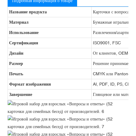
Подробная информация о товаре
Название продукта
Карточки с вопросами
Материал
Бумажные игральные к
Использование
Развлечения/азартные 
Сертификация
ISO9001, FSC
Дизайн
От клиентов, OEM-про
Размер
Решение принимается 
Печать
CMYK или Pantone
Формат изображения
AI, PDF, ID, PS, CDR
Завершение
Глянцевое или матовое