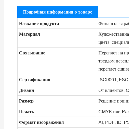
Подробная информация о товаре
Название продукта
Финансовая раб
Материал
Художественная
цвета, специаль
Связывание
Переплет на пр
твердом перепл
переплет сшива
Сертификация
ISO9001, FSC
Дизайн
От клиентов, 
Размер
Решение прини
Печать
CMYK или Pan
Формат изображения
AI, PDF, ID, 