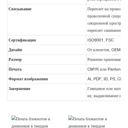
Связывание
Переплет на проволочн
проволочной спирали, 
секционной прострочко
переплет сшиванием, п
Сертификация
ISO9001, FSC
Дизайн
От клиентов, OEM-про
Размер
Решение принимается 
Печать
CMYK или Pantone
Формат изображения
AI, PDF, ID, PS, CDR
Завершение
Глянцевое или матовое
ие, выдавливание и мн