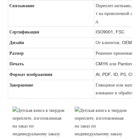
Связывание
Переплет нитками, гиб
т на проволочной спир
д.
Сертификация
ISO9001, FSC
Дизайн
От клиентов, OEM-про
Размер
Решение принимается 
Печать
CMYK или Pantone
Формат изображения
AI, PDF, ID, PS, CDR
Завершение
Глянцевое или матовое
вливание и обработка 