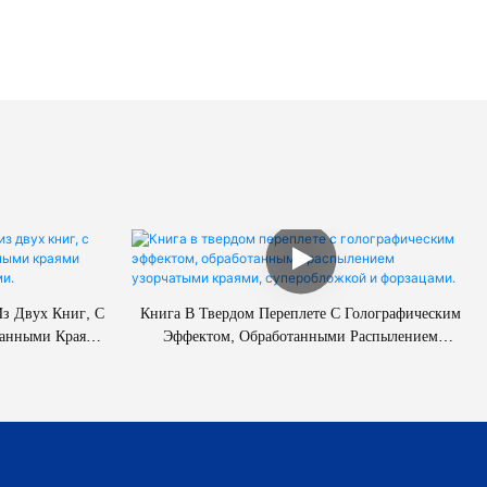
Из Двух Книг, С
Книга В Твердом Переплете С Голографическим
танными Краями
Эффектом, Обработанными Распылением
Форзацами.
Узорчатыми Краями, Суперобложкой И
Форзацами.