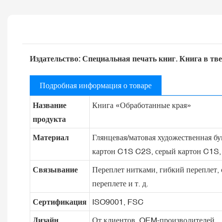
Издательство: Специальная печать книг. Книга в тв
Подробная информация о товаре
Название
Книга «Обработанные края»
продукта
Материал
Глянцевая/матовая художественная бум
картон C1S C2S, серый картон C1S, к
Связывание
Переплет нитками, гибкий переплет, 
переплете и т. д.
Сертификация
ISO9001, FSC
Дизайн
От клиентов, OEM-производителей