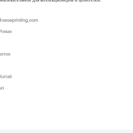
seseprinting.com
Роман
нтон
 Китай
аз