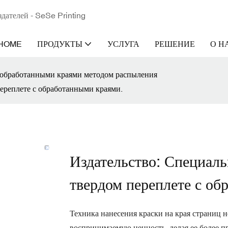
здателей - SeSe Printing
HOME
ПРОДУКТЫ
УСЛУГА
РЕШЕНИЕ
О Н
 обработанными краями методом распыления
переплете с обработанными краями.
Издательство: Специаль
твердом переплете с об
Техника нанесения краски на края страниц н
воспринимаемую ценность, делая ее более п