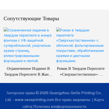
Сопутствующие Товары
Ограниченное Издание В
Роман В Твердом Переплете
Твердом Переплете В Жанре
«Сверхъестественное» С
Фэнтези С УФ-Защитной
Обложкой, Фольгированным
Суперобложкой, Узорчатым
Покрытием, Обработанными
Краем Страниц,
Краями И Цветными
Авторские права © 2026 Guangzhou SeSe Printing Co.,
Иллюстрированными
Форзацами.
Ltd. - www.seseprinting.com Все права защищены. |
Карта
Форзацами И Лентой.
сайта
|
Политика конфиденциальности