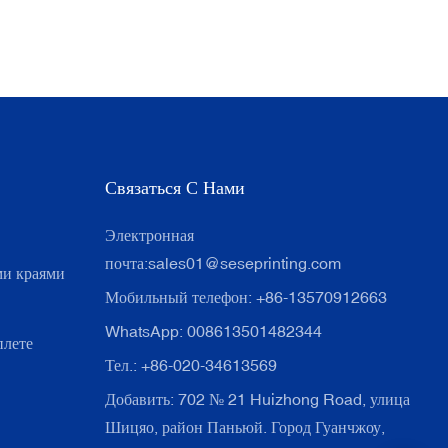
Связаться С Нами
Электронная
почта:
sales01@seseprinting.com
ми краями
Мобильный телефон: +86-13570912663
WhatsApp: 008613501482344
плете
Тел.: +86-020-34613569
Добавить: 702 № 21 Huizhong Road, улица
Шицяо, район Паньюй. Город Гуанчжоу,