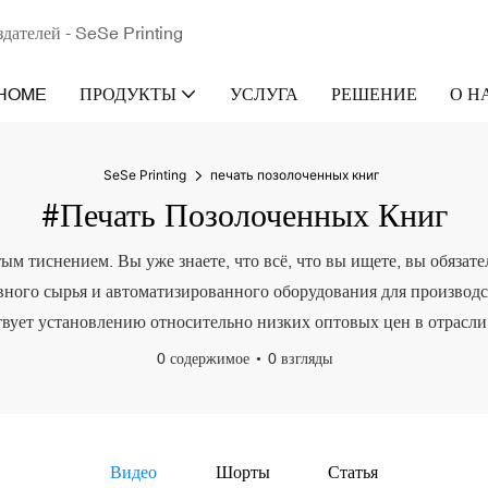
здателей - SeSe Printing
HOME
ПРОДУКТЫ
УСЛУГА
РЕШЕНИЕ
О Н
SeSe Printing
печать позолоченных книг
#печать Позолоченных Книг
ым тиснением. Вы уже знаете, что всё, что вы ищете, вы обязате
ного сырья и автоматизированного оборудования для производств
твует установлению относительно низких оптовых цен в отрасл
0 содержимое
0 взгляды
Видео
Шорты
Статья