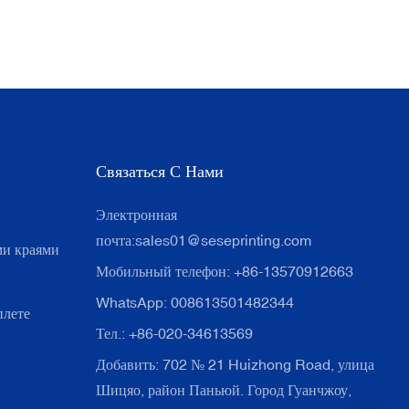
Связаться С Нами
Электронная
почта:
sales01@seseprinting.com
ми краями
Мобильный телефон: +86-13570912663
WhatsApp: 008613501482344
плете
Тел.: +86-020-34613569
Добавить: 702 № 21 Huizhong Road, улица
Шицяо, район Паньюй. Город Гуанчжоу,